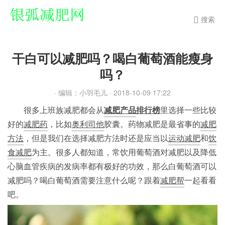
搜索
干白可以减肥吗？喝白葡萄酒能瘦身
吗？
· 编辑：小羽毛儿
· 2018-10-09 17:22
很多上班族减肥都会从
减肥产品
排行榜
里选择一些比较
好的
减肥药
，比如
奥利司他
胶囊。药物减肥是最省事的
减肥
方法
，但是我们在选择减肥方法时还是应当以
运动减肥
和
饮
食减肥
为主。很多人都知道，常饮用葡萄酒对减肥以及降低
心脑血管疾病的发病率都有极好的功效，那么白葡萄酒可以
减肥吗？喝白葡萄酒需要注意什么呢？跟着
减肥帮
一起看看
吧。