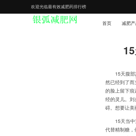
欢迎光临最有效减肥药排行榜
首页
减肥产
1
15天腹部
然已经到了而
的脸上留下痕
经的灵儿。刘
碍。想要让美
15天当
代替精制糖，