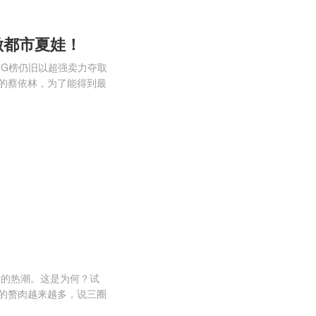
做都市夏娃！
月G榜仍旧以超强卖力夺取
的蔡依林，为了能得到最
身的热潮。这是为何？试
的赘肉越来越多，说三圈