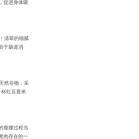
，促进身体吸
！清翠的细腻
助于肠道消
天然谷物，采
一杯红豆薏米
的瘦腰过程当
赘肉存在的一