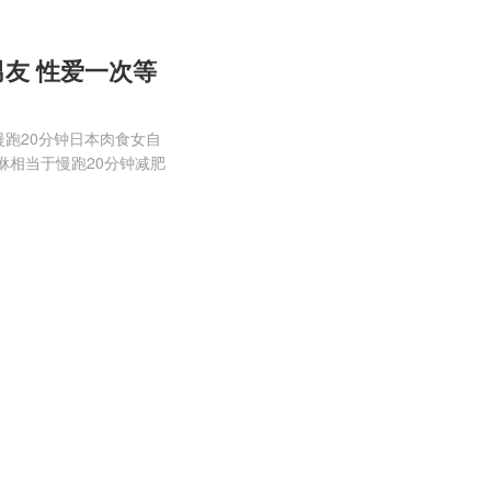
友 性爱一次等
慢跑20分钟日本肉食女自
咻相当于慢跑20分钟减肥