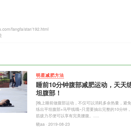
com/fangfa/star/192.html
处
明星减肥方法
睡前10分钟腹部减肥运动，天天
坦腹部！
[晚上睡前做腹部运动，不仅可以消耗多余热量，避
练出平坦腹部+马甲线哦~只需要抽出完整的10分钟
筋疲力尽便可以享有完美腰腹。.....
晓aa
· 2019-08-23