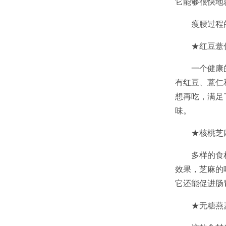
它能够很快地
瘦腰过程
★红豆薏
一个健康
有红豆、薏仁
想再吃，满足
味。
★核桃芝
多样的食
效果，芝麻的
它还能促进肠
★无糖燕