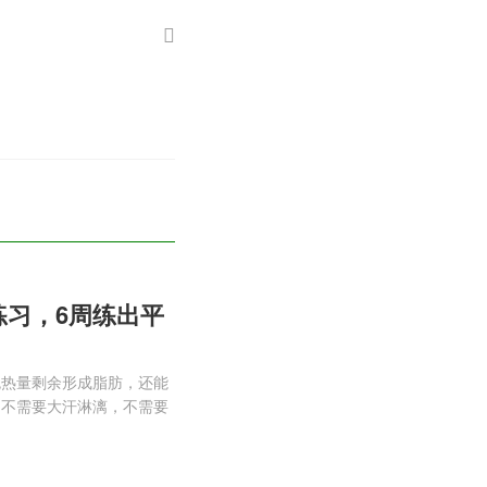
练习，6周练出平
免热量剩余形成脂肪，还能
，不需要大汗淋漓，不需要