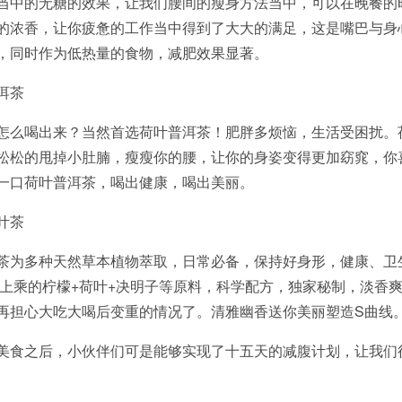
当中的无糖的效果，让我们腰间的瘦身方法当中，可以在晚餐的
的浓香，让你疲惫的工作当中得到了大大的满足，这是嘴巴与身
，同时作为低热量的食物，减肥效果显著。
洱茶
怎么喝出来？当然首选荷叶普洱茶！肥胖多烦恼，生活受困扰。
松松的甩掉小肚腩，瘦瘦你的腰，让你的身姿变得更加窈窕，你
一口荷叶普洱茶，喝出健康，喝出美丽。
叶茶
茶为多种天然草本植物萃取，日常必备，保持好身形，健康、卫
质上乘的柠檬+荷叶+决明子等原料，科学配方，独家秘制，淡香
再担心大吃大喝后变重的情况了。清雅幽香送你美丽塑造S曲线
美食之后，小伙伴们可是能够实现了十五天的减腹计划，让我们