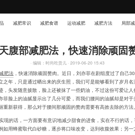
品
减肥常识
减肥食谱
运动减肥
减肥方法
局部减
5天腹部减肥法，快速消除顽固
· 编辑：时尚吃货儿
· 2019-06-20 15:43
减肥法
，快速消除顽固赘肉。近日，刘亦菲在剧组度过了自己3
立之年，只是通过晒出来的庆生照，我们可是能够看到了岁月名
迹，头发随意披散，脸上还被抹了一些奶油，不过这份可爱让人
亦菲脸上的油腻显示出了几分可爱，而我们腰间的油腻却是对于
丽重新获得，那么对于腰间那顽固的赘肉需要有高效去除的方法
中实现的话，一方面要有意识地减少甜食的进食，实在不行的话，
例如用蜂蜜取代白砂糖，逐步将口味改变，达到收腹效果；另一