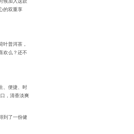
时候加入这款
心的双重享
荷叶普洱茶，
喜欢么？还不
生、便捷、时
爽口，清香淡爽
。
得到了一份健