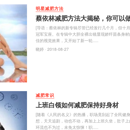
明星减肥方法
蔡依林减肥方法大揭秘，你可以
[导语：蔡依林的新专辑尽管已经发行几个月，但十
冠军宝座。在专辑中大胆全裸出镜显现娇纤苗条身材
佳的视觉效果，又开始了新一轮.....
晓婷
· 2018-08-27
减肥常识
上班白领如何减肥保持好身材
[随着《人民的名义》的热播，职场竟刮起了全民健
想，天天追剧，动也不动，再加上上班久坐，肚子上
环流也不为过，未免太惊悚！职.....