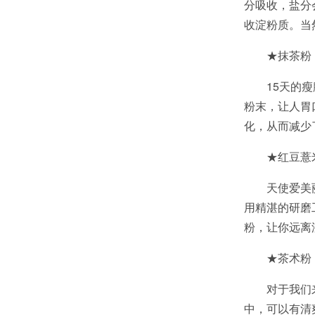
分吸收，盐分
收淀粉质。当
★抹茶粉
15天的
粉末，让人胃
化，从而减少
★红豆薏
天使爱美
用精湛的研磨
粉，让你远离
★茶术粉
对于我们
中，可以有清