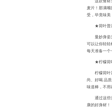
这款食材
麦片！那满嘴
受，毕竟味美
★荷叶普
曼妙身姿
可以让你轻轻
每天准备一个
★柠檬荷
柠檬荷叶
尚、好喝 品
味道棒，不用
通过这些
康的好身材！