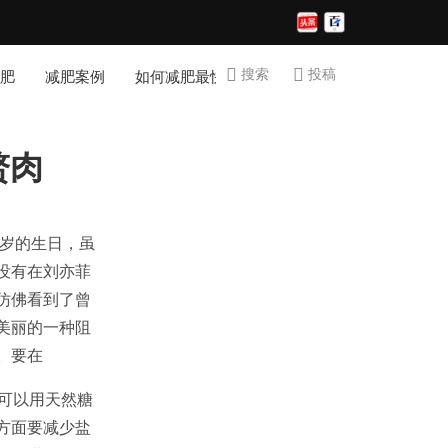
搜索
投稿
肥
减肥案例
如何减肥最快
减肥专题
赘肉
0岁的生日，虽
没有在刘亦菲
仿佛看到了曾
美丽的一种阻
。要在
可以用天然糖
方面要减少盐