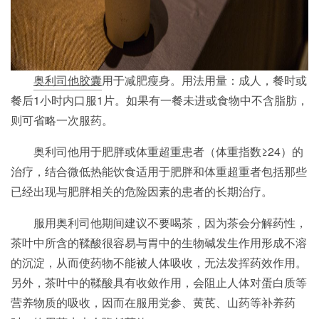
奥利司他胶囊
用于减肥瘦身。用法用量：成人，餐时或
餐后1小时内口服1片。如果有一餐未进或食物中不含脂肪，
则可省略一次服药。
奥利司他用于肥胖或体重超重患者（体重指数≥24）的
治疗，结合微低热能饮食适用于肥胖和体重超重者包括那些
已经出现与肥胖相关的危险因素的患者的长期治疗。
服用奥利司他期间建议不要喝茶，因为茶会分解药性，
茶叶中所含的鞣酸很容易与胃中的生物碱发生作用形成不溶
的沉淀，从而使药物不能被人体吸收，无法发挥药效作用。
另外，茶叶中的鞣酸具有收敛作用，会阻止人体对蛋白质等
营养物质的吸收，因而在服用党参、黄芪、山药等补养药